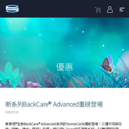
優惠
新系列BackCare® Advanced重磅登場
2025/07/28
蓆夢思®全新BackCare® Advanced系列於HomeCircle獨家登場，三種不同承托
度（稍軟、適中、堅挺）可選，用升級5-Zone分區護脊系統、T2雙環鋼弦彈