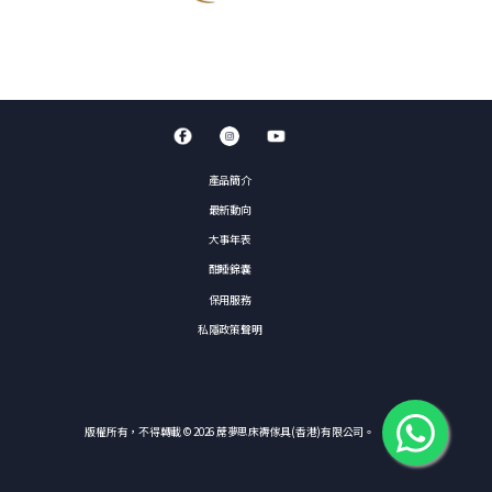
產品簡介
最新動向
大事年表
酣睡錦囊
保用服務
私隱政策聲明
版權所有，不得轉載 © 2026 蓆夢思床褥傢具(香港)有限公司。